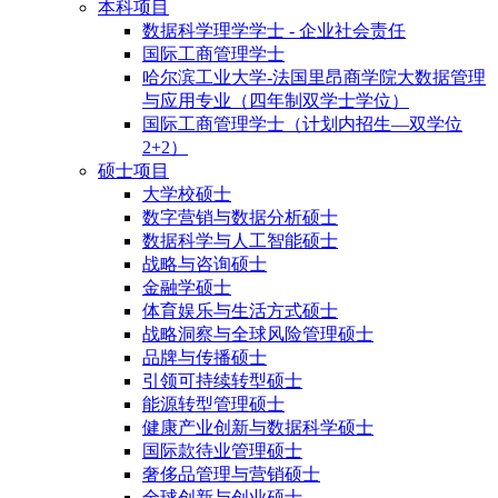
本科项目
数据科学理学学士 - 企业社会责任
国际工商管理学士
哈尔滨工业大学-法国里昂商学院大数据管理
与应用专业（四年制双学士学位）
国际工商管理学士（计划内招生—双学位
2+2）
硕士项目
大学校硕士
数字营销与数据分析硕士
数据科学与人工智能硕士
战略与咨询硕士
金融学硕士
体育娱乐与生活方式硕士
战略洞察与全球风险管理硕士
品牌与传播硕士
引领可持续转型硕士
能源转型管理硕士
健康产业创新与数据科学硕士
国际款待业管理硕士
奢侈品管理与营销硕士
全球创新与创业硕士