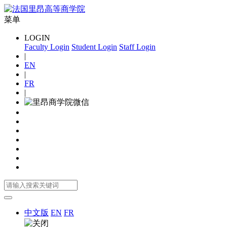
菜单
LOGIN
Faculty Login
Student Login
Staff Login
|
EN
|
FR
|
中文版
EN
FR