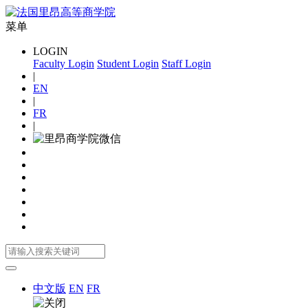
菜单
LOGIN
Faculty Login
Student Login
Staff Login
|
EN
|
FR
|
中文版
EN
FR