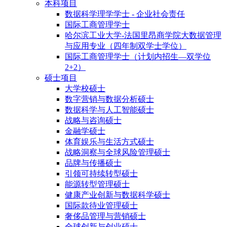
本科项目
数据科学理学学士 - 企业社会责任
国际工商管理学士
哈尔滨工业大学-法国里昂商学院大数据管理
与应用专业（四年制双学士学位）
国际工商管理学士（计划内招生—双学位
2+2）
硕士项目
大学校硕士
数字营销与数据分析硕士
数据科学与人工智能硕士
战略与咨询硕士
金融学硕士
体育娱乐与生活方式硕士
战略洞察与全球风险管理硕士
品牌与传播硕士
引领可持续转型硕士
能源转型管理硕士
健康产业创新与数据科学硕士
国际款待业管理硕士
奢侈品管理与营销硕士
全球创新与创业硕士