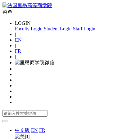
菜单
LOGIN
Faculty Login
Student Login
Staff Login
|
EN
|
FR
|
中文版
EN
FR