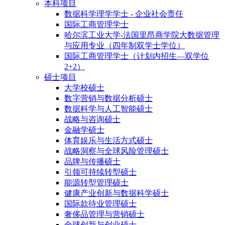
本科项目
数据科学理学学士 - 企业社会责任
国际工商管理学士
哈尔滨工业大学-法国里昂商学院大数据管理
与应用专业（四年制双学士学位）
国际工商管理学士（计划内招生—双学位
2+2）
硕士项目
大学校硕士
数字营销与数据分析硕士
数据科学与人工智能硕士
战略与咨询硕士
金融学硕士
体育娱乐与生活方式硕士
战略洞察与全球风险管理硕士
品牌与传播硕士
引领可持续转型硕士
能源转型管理硕士
健康产业创新与数据科学硕士
国际款待业管理硕士
奢侈品管理与营销硕士
全球创新与创业硕士