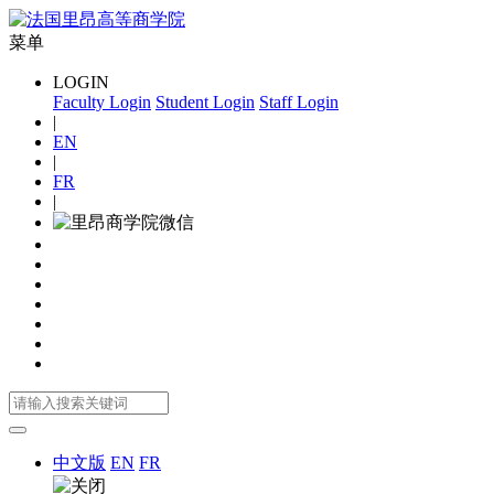
菜单
LOGIN
Faculty Login
Student Login
Staff Login
|
EN
|
FR
|
中文版
EN
FR