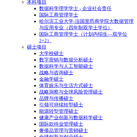
本科项目
数据科学理学学士 - 企业社会责任
国际工商管理学士
哈尔滨工业大学-法国里昂商学院大数据管理
与应用专业（四年制双学士学位）
国际工商管理学士（计划内招生—双学位
2+2）
硕士项目
大学校硕士
数字营销与数据分析硕士
数据科学与人工智能硕士
战略与咨询硕士
金融学硕士
体育娱乐与生活方式硕士
战略洞察与全球风险管理硕士
品牌与传播硕士
引领可持续转型硕士
能源转型管理硕士
健康产业创新与数据科学硕士
国际款待业管理硕士
奢侈品管理与营销硕士
全球创新与创业硕士