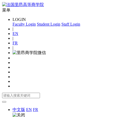
菜单
LOGIN
Faculty Login
Student Login
Staff Login
|
EN
|
FR
|
中文版
EN
FR