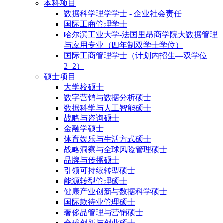
本科项目
数据科学理学学士 - 企业社会责任
国际工商管理学士
哈尔滨工业大学-法国里昂商学院大数据管理
与应用专业（四年制双学士学位）
国际工商管理学士（计划内招生—双学位
2+2）
硕士项目
大学校硕士
数字营销与数据分析硕士
数据科学与人工智能硕士
战略与咨询硕士
金融学硕士
体育娱乐与生活方式硕士
战略洞察与全球风险管理硕士
品牌与传播硕士
引领可持续转型硕士
能源转型管理硕士
健康产业创新与数据科学硕士
国际款待业管理硕士
奢侈品管理与营销硕士
全球创新与创业硕士