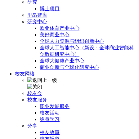
研究
博士项目
里昂智库
研究中心
欧亚体育产业中心
美好商业中心
全球人力资源与组织创新中心
全球人工智能中心（新设：全球商业智能科
创数据研究中心）
全球大健康产业中心
商业创新与全球化研究中心
校友网络
校友会
校友服务
职业发展服务
校友活动
终身学习
分享
校友故事
校友报道