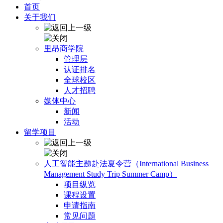
首页
关于我们
里昂商学院
管理层
认证排名
全球校区
人才招聘
媒体中心
新闻
活动
留学项目
人工智能主题赴法夏令营（International Business
Management Study Trip Summer Camp）
项目纵览
课程设置
申请指南
常见问题