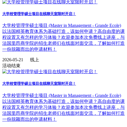
​大学校管理学硕士项目在线聊天室限时开启！
大学校管理学硕士项目 (Master in Management - Grande Ecole)
以法国精英教育体系为基础打造，该如何申请？高自由度的课
程设置又有怎样的学习体验？欢迎参加本次免费线上讲座，与
法国里昂商学院的招生老师们在线面对面交流，了解如何打造
一份脱颖而出的申请材料！
2026-05-21
线上
活动结束
​大学校管理学硕士项目在线聊天室限时开启！
大学校管理学硕士项目 (Master in Management - Grande Ecole)
以法国精英教育体系为基础打造，该如何申请？高自由度的课
程设置又有怎样的学习体验？欢迎参加本次免费线上讲座，与
法国里昂商学院的招生老师们在线面对面交流，了解如何打造
一份脱颖而出的申请材料！