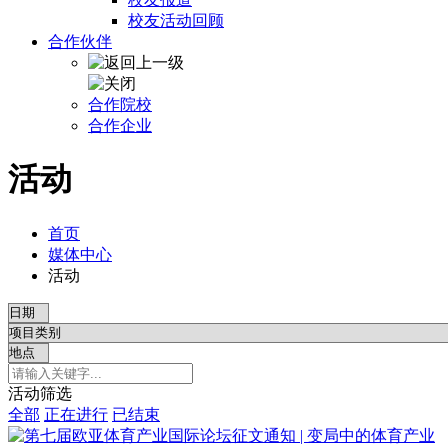
校友活动回顾
合作伙伴
合作院校
合作企业
活动
首页
媒体中心
活动
活动筛选
全部
正在进行
已结束