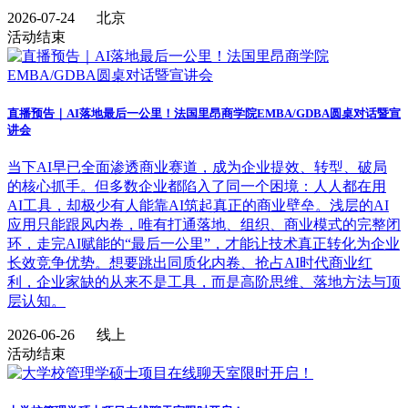
2026-07-24
北京
活动结束
直播预告｜AI落地最后一公里！法国里昂商学院EMBA/GDBA圆桌对话暨宣
讲会
​当下AI早已全面渗透商业赛道，成为企业提效、转型、破局
的核心抓手。但多数企业都陷入了同一个困境：人人都在用
AI工具，却极少有人能靠AI筑起真正的商业壁垒。浅层的AI
应用只能跟风内卷，唯有打通落地、组织、商业模式的完整闭
环，走完AI赋能的“最后一公里”，才能让技术真正转化为企业
长效竞争优势。想要跳出同质化内卷、抢占AI时代商业红
利，企业家缺的从来不是工具，而是高阶思维、落地方法与顶
层认知。
2026-06-26
线上
活动结束