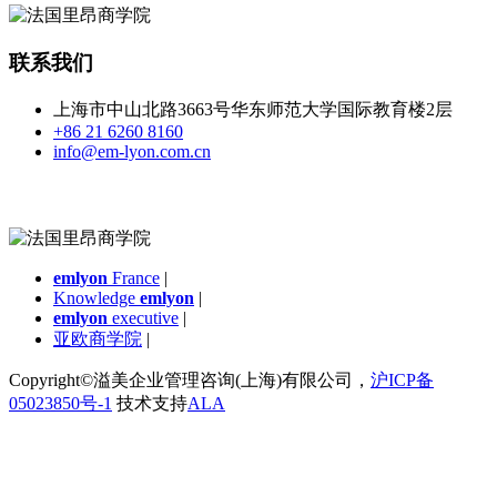
联系我们
上海市中山北路3663号华东师范大学国际教育楼2层
+86 21 6260 8160
info@em-lyon.com.cn
emlyon
France
|
Knowledge
emlyon
|
emlyon
executive
|
亚欧商学院
|
Copyright©溢美企业管理咨询(上海)有限公司，
沪ICP备
05023850号-1
技术支持
ALA