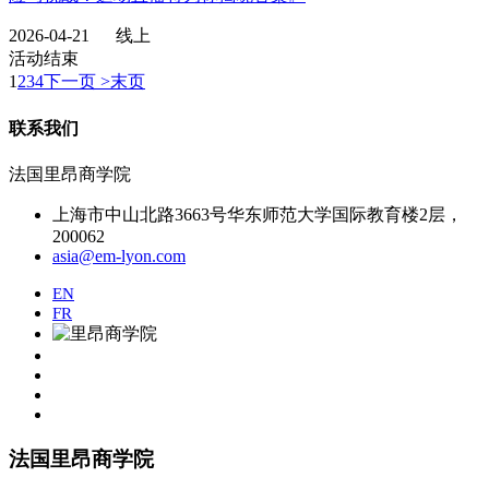
2026-04-21
线上
活动结束
1
2
3
4
下一页 >
末页
联系我们
法国里昂商学院
上海市中山北路3663号华东师范大学国际教育楼2层，
200062
asia@em-lyon.com
EN
FR
法国里昂商学院