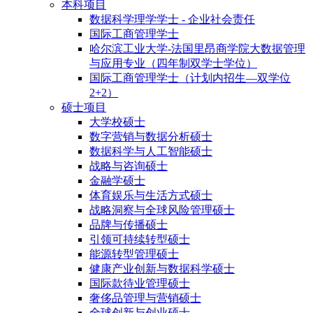
本科项目
数据科学理学学士 - 企业社会责任
国际工商管理学士
哈尔滨工业大学-法国里昂商学院大数据管理
与应用专业（四年制双学士学位）
国际工商管理学士（计划内招生—双学位
2+2）
硕士项目
大学校硕士
数字营销与数据分析硕士
数据科学与人工智能硕士
战略与咨询硕士
金融学硕士
体育娱乐与生活方式硕士
战略洞察与全球风险管理硕士
品牌与传播硕士
引领可持续转型硕士
能源转型管理硕士
健康产业创新与数据科学硕士
国际款待业管理硕士
奢侈品管理与营销硕士
全球创新与创业硕士