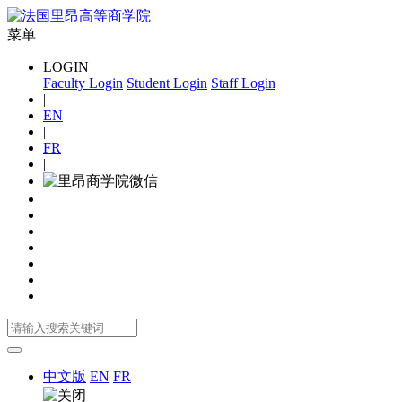
菜单
LOGIN
Faculty Login
Student Login
Staff Login
|
EN
|
FR
|
中文版
EN
FR