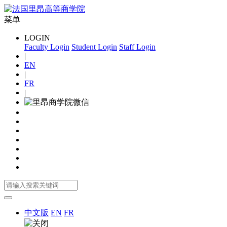
菜单
LOGIN
Faculty Login
Student Login
Staff Login
|
EN
|
FR
|
中文版
EN
FR