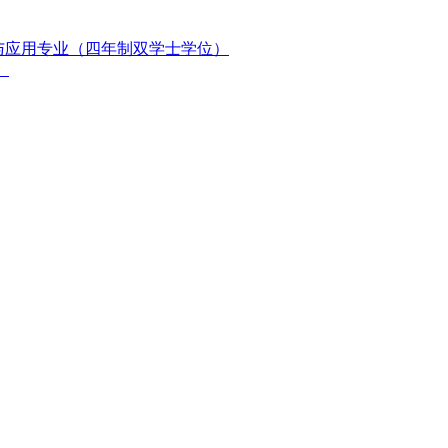
与应用专业（四年制双学士学位）
）