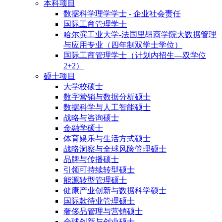
本科项目
数据科学理学学士 - 企业社会责任
国际工商管理学士
哈尔滨工业大学-法国里昂商学院大数据管理
与应用专业（四年制双学士学位）
国际工商管理学士（计划内招生—双学位
2+2）
硕士项目
大学校硕士
数字营销与数据分析硕士
数据科学与人工智能硕士
战略与咨询硕士
金融学硕士
体育娱乐与生活方式硕士
战略洞察与全球风险管理硕士
品牌与传播硕士
引领可持续转型硕士
能源转型管理硕士
健康产业创新与数据科学硕士
国际款待业管理硕士
奢侈品管理与营销硕士
全球创新与创业硕士