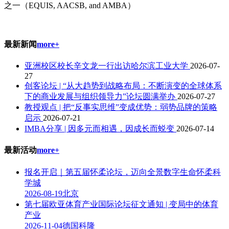
之一（EQUIS, AACSB, and AMBA）
最新新闻
more+
亚洲校区校长辛文龙一行出访哈尔滨工业大学
2026-07-
27
创客论坛 | “从大趋势到战略布局：不断演变的全球体系
下的商业发展与组织领导力”论坛圆满举办
2026-07-27
教授观点 | 把“反事实思维”变成优势：弱势品牌的策略
启示
2026-07-21
IMBA分享 | 因多元而相遇，因成长而蜕变
2026-07-14
最新活动
more+
报名开启｜第五届怀柔论坛，迈向全景数字生命怀柔科
学城
2026-08-19
北京
第七届欧亚体育产业国际论坛征文通知 | 变局中的体育
产业
2026-11-04
德国科隆