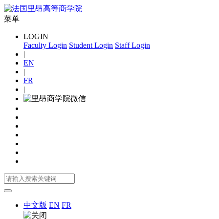
菜单
LOGIN
Faculty Login
Student Login
Staff Login
|
EN
|
FR
|
中文版
EN
FR