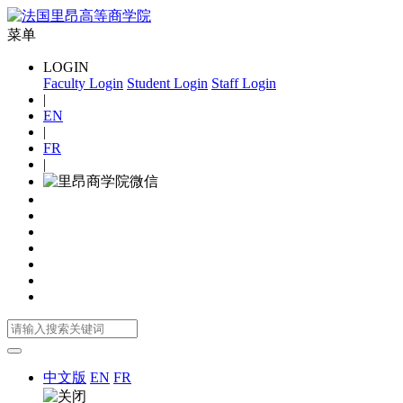
菜单
LOGIN
Faculty Login
Student Login
Staff Login
|
EN
|
FR
|
中文版
EN
FR