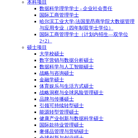
本科项目
数据科学理学学士 - 企业社会责任
国际工商管理学士
哈尔滨工业大学-法国里昂商学院大数据管理
与应用专业（四年制双学士学位）
国际工商管理学士（计划内招生—双学位
2+2）
硕士项目
大学校硕士
数字营销与数据分析硕士
数据科学与人工智能硕士
战略与咨询硕士
金融学硕士
体育娱乐与生活方式硕士
战略洞察与全球风险管理硕士
品牌与传播硕士
引领可持续转型硕士
能源转型管理硕士
健康产业创新与数据科学硕士
国际款待业管理硕士
奢侈品管理与营销硕士
全球创新与创业硕士