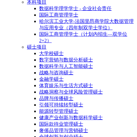
本科项目
数据科学理学学士 - 企业社会责任
国际工商管理学士
哈尔滨工业大学-法国里昂商学院大数据管理
与应用专业（四年制双学士学位）
国际工商管理学士（计划内招生—双学位
2+2）
硕士项目
大学校硕士
数字营销与数据分析硕士
数据科学与人工智能硕士
战略与咨询硕士
金融学硕士
体育娱乐与生活方式硕士
战略洞察与全球风险管理硕士
品牌与传播硕士
引领可持续转型硕士
能源转型管理硕士
健康产业创新与数据科学硕士
国际款待业管理硕士
奢侈品管理与营销硕士
全球创新与创业硕士