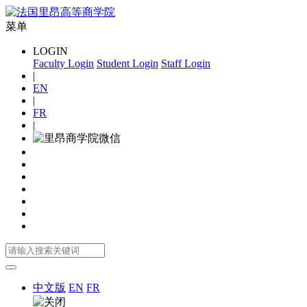
菜单
LOGIN
Faculty Login
Student Login
Staff Login
|
EN
|
FR
|
中文版
EN
FR