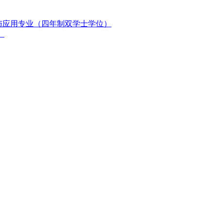
与应用专业（四年制双学士学位）
）