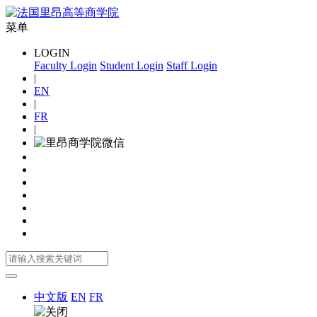
菜单
LOGIN
Faculty Login
Student Login
Staff Login
|
EN
|
FR
|
中文版
EN
FR