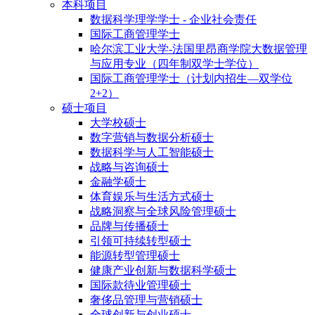
本科项目
数据科学理学学士 - 企业社会责任
国际工商管理学士
哈尔滨工业大学-法国里昂商学院大数据管理
与应用专业（四年制双学士学位）
国际工商管理学士（计划内招生—双学位
2+2）
硕士项目
大学校硕士
数字营销与数据分析硕士
数据科学与人工智能硕士
战略与咨询硕士
金融学硕士
体育娱乐与生活方式硕士
战略洞察与全球风险管理硕士
品牌与传播硕士
引领可持续转型硕士
能源转型管理硕士
健康产业创新与数据科学硕士
国际款待业管理硕士
奢侈品管理与营销硕士
全球创新与创业硕士