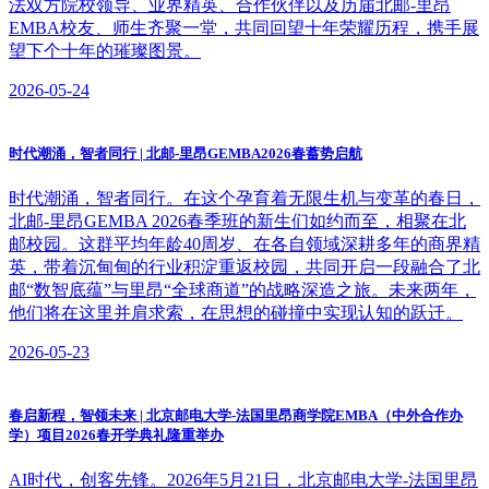
法双方院校领导、业界精英、合作伙伴以及历届北邮-里昂
EMBA校友、师生齐聚一堂，共同回望十年荣耀历程，携手展
望下个十年的璀璨图景。
2026-05-24
时代潮涌，智者同行 | 北邮-里昂GEMBA2026春蓄势启航
时代潮涌，智者同行。在这个孕育着无限生机与变革的春日，
北邮-里昂GEMBA 2026春季班的新生们如约而至，相聚在北
邮校园。这群平均年龄40周岁、在各自领域深耕多年的商界精
英，带着沉甸甸的行业积淀重返校园，共同开启一段融合了北
邮“数智底蕴”与里昂“全球商道”的战略深造之旅。未来两年，
他们将在这里并肩求索，在思想的碰撞中实现认知的跃迁。
2026-05-23
春启新程，智领未来 | 北京邮电大学-法国里昂商学院EMBA（中外合作办
学）项目2026春开学典礼隆重举办
​AI时代，创客先锋。2026年5月21日，北京邮电大学-法国里昂