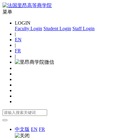
菜单
LOGIN
Faculty Login
Student Login
Staff Login
|
EN
|
FR
|
中文版
EN
FR