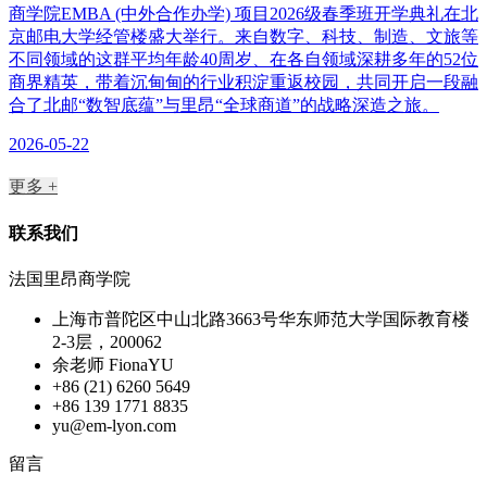
商学院EMBA (中外合作办学) 项目2026级春季班开学典礼在北
京邮电大学经管楼盛大举行。来自数字、科技、制造、文旅等
不同领域的这群平均年龄40周岁、在各自领域深耕多年的52位
商界精英，带着沉甸甸的行业积淀重返校园，共同开启一段融
合了北邮“数智底蕴”与里昂“全球商道”的战略深造之旅。
2026-05-22
更多 +
联系我们
法国里昂商学院
上海市普陀区中山北路3663号华东师范大学国际教育楼
2-3层，200062
余老师 FionaYU
+86 (21) 6260 5649
+86 139 1771 8835
yu@em-lyon.com
留言