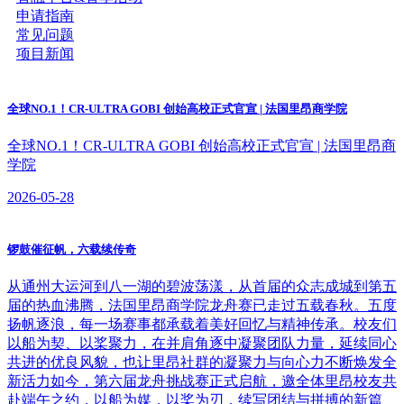
申请指南
常见问题
项目新闻
全球NO.1！CR-ULTRA GOBI 创始高校正式官宣 | 法国里昂商学院
全球NO.1！CR-ULTRA GOBI 创始高校正式官宣 | 法国里昂商
学院
2026-05-28
锣鼓催征帆，六载续传奇
​从通州大运河到八一湖的碧波荡漾，从首届的众志成城到第五
届的热血沸腾，法国里昂商学院龙舟赛已走过五载春秋。五度
扬帆逐浪，每一场赛事都承载着美好回忆与精神传承。校友们
以船为契、以桨聚力，在并肩角逐中凝聚团队力量，延续同心
共进的优良风貌，也让里昂社群的凝聚力与向心力不断焕发全
新活力如今，第六届龙舟挑战赛正式启航，邀全体里昂校友共
赴端午之约，以船为媒，以桨为刃，续写团结与拼搏的新篇