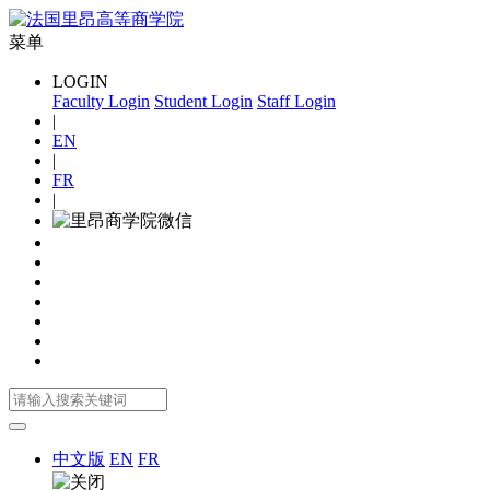
菜单
LOGIN
Faculty Login
Student Login
Staff Login
|
EN
|
FR
|
中文版
EN
FR