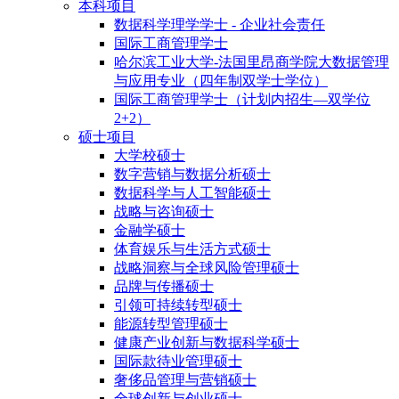
本科项目
数据科学理学学士 - 企业社会责任
国际工商管理学士
哈尔滨工业大学-法国里昂商学院大数据管理
与应用专业（四年制双学士学位）
国际工商管理学士（计划内招生—双学位
2+2）
硕士项目
大学校硕士
数字营销与数据分析硕士
数据科学与人工智能硕士
战略与咨询硕士
金融学硕士
体育娱乐与生活方式硕士
战略洞察与全球风险管理硕士
品牌与传播硕士
引领可持续转型硕士
能源转型管理硕士
健康产业创新与数据科学硕士
国际款待业管理硕士
奢侈品管理与营销硕士
全球创新与创业硕士