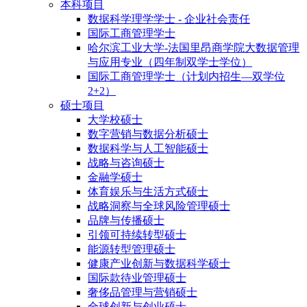
本科项目
数据科学理学学士 - 企业社会责任
国际工商管理学士
哈尔滨工业大学-法国里昂商学院大数据管理
与应用专业（四年制双学士学位）
国际工商管理学士（计划内招生—双学位
2+2）
硕士项目
大学校硕士
数字营销与数据分析硕士
数据科学与人工智能硕士
战略与咨询硕士
金融学硕士
体育娱乐与生活方式硕士
战略洞察与全球风险管理硕士
品牌与传播硕士
引领可持续转型硕士
能源转型管理硕士
健康产业创新与数据科学硕士
国际款待业管理硕士
奢侈品管理与营销硕士
全球创新与创业硕士