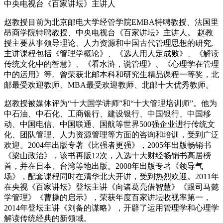
中央电视台《百家讲坛》主讲人
赵教授目前为北京邮电大学经管学院EMBA特聘教授、法国里
昂商学院特聘教授、中央电视台《百家讲坛》主讲人。 赵教
授主要从事领导理论、人力资源和中国古代管理思想的研究,
主讲课程包括《管理学概论》、《选人用人定成败》、《解读
传统文化中的智慧》、《看水浒，说管理》、《心理学在管理
中的运用》等。曾荣获北邮本科和研究生精品课程一等奖，北
邮最受欢迎教师、MBA最受欢迎教师、北邮十大优秀教师。
赵教授被媒体评为“十大国学讲师”和“十大管理培训师”。他为
中石油、中石化、工商银行、建设银行、中国银行、中国移
动、中国电信、中国联通、国航等世界500强企业进行传统文
化、团队管理、人力资源管理等方面的咨询和培训，受到广泛
欢迎。2004年出版专著《比强者更强》，2005年出版畅销书
《梁山政治》，该书再版12次，入选十大财经畅销书高居榜
首，并在日本、台湾等地出版。2008年出版专著《领导气
场》，配套课程同时在清华北大开讲，受到热烈欢迎。2011年
在央视《百家讲坛》登坛主讲《向诸葛亮借智慧》《跟司马懿
学管理》《曹操的启示》，荣获年度百家讲坛收视率第一，
2014年登坛主讲《刘备的谋略》，开辟了运用管理学和心理学
解读传统经典的新领域。