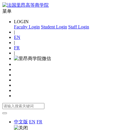
菜单
LOGIN
Faculty Login
Student Login
Staff Login
|
EN
|
FR
|
中文版
EN
FR