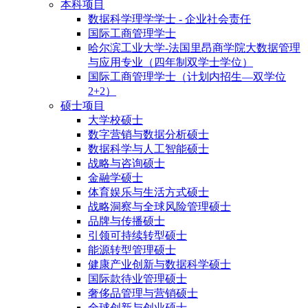
本科项目
数据科学理学学士 - 企业社会责任
国际工商管理学士
哈尔滨工业大学-法国里昂商学院大数据管理
与应用专业（四年制双学士学位）
国际工商管理学士（计划内招生—双学位
2+2）
硕士项目
大学校硕士
数字营销与数据分析硕士
数据科学与人工智能硕士
战略与咨询硕士
金融学硕士
体育娱乐与生活方式硕士
战略洞察与全球风险管理硕士
品牌与传播硕士
引领可持续转型硕士
能源转型管理硕士
健康产业创新与数据科学硕士
国际款待业管理硕士
奢侈品管理与营销硕士
全球创新与创业硕士