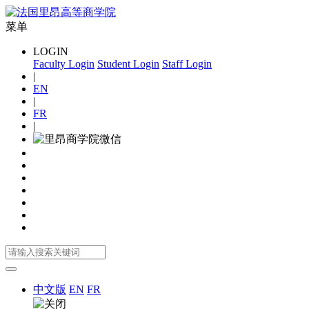
菜单
LOGIN
Faculty Login
Student Login
Staff Login
|
EN
|
FR
|
中文版
EN
FR