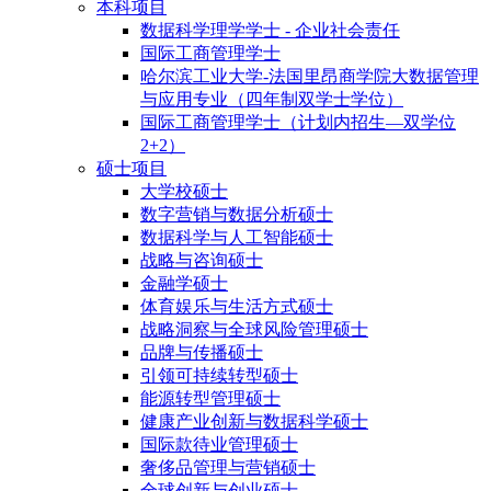
本科项目
数据科学理学学士 - 企业社会责任
国际工商管理学士
哈尔滨工业大学-法国里昂商学院大数据管理
与应用专业（四年制双学士学位）
国际工商管理学士（计划内招生—双学位
2+2）
硕士项目
大学校硕士
数字营销与数据分析硕士
数据科学与人工智能硕士
战略与咨询硕士
金融学硕士
体育娱乐与生活方式硕士
战略洞察与全球风险管理硕士
品牌与传播硕士
引领可持续转型硕士
能源转型管理硕士
健康产业创新与数据科学硕士
国际款待业管理硕士
奢侈品管理与营销硕士
全球创新与创业硕士