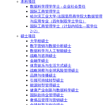
本科项目
数据科学理学学士 - 企业社会责任
国际工商管理学士
哈尔滨工业大学-法国里昂商学院大数据管理
与应用专业（四年制双学士学位）
国际工商管理学士（计划内招生—双学位
2+2）
硕士项目
大学校硕士
数字营销与数据分析硕士
数据科学与人工智能硕士
战略与咨询硕士
金融学硕士
体育娱乐与生活方式硕士
战略洞察与全球风险管理硕士
品牌与传播硕士
引领可持续转型硕士
能源转型管理硕士
健康产业创新与数据科学硕士
国际款待业管理硕士
奢侈品管理与营销硕士
全球创新与创业硕士