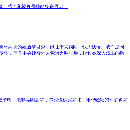
态度，感性和较真是他的投资原则。
：身材高挑的她眉清目秀，谈吐率真爽朗，快人快语。或许是同
虽然专业，但并不会让行外人觉得乏味枯燥，经过她深入浅出的解
维清晰，绝非等闲之辈，事实也确实如此，年纪轻轻的邓梦盈如