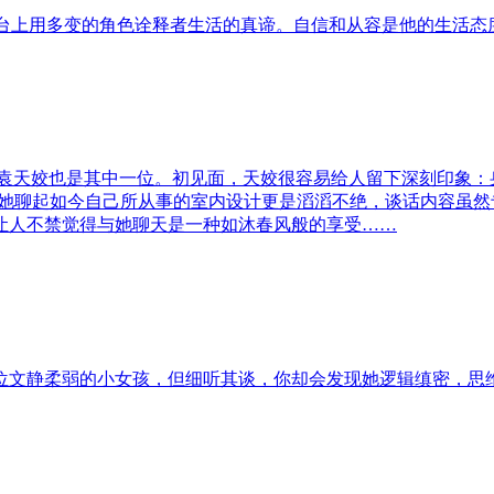
生的舞台上用多变的角色诠释者生活的真谛。自信和从容是他的生活
公袁天姣也是其中一位。初见面，天姣很容易给人留下深刻印象
沟通，当她聊起如今自己所从事的室内设计更是滔滔不绝，谈话内容
让人不禁觉得与她聊天是一种如沐春风般的享受……
位文静柔弱的小女孩，但细听其谈，你却会发现她逻辑缜密，思