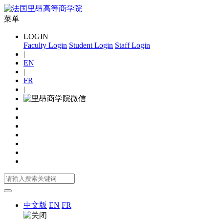
菜单
LOGIN
Faculty Login
Student Login
Staff Login
|
EN
|
FR
|
中文版
EN
FR