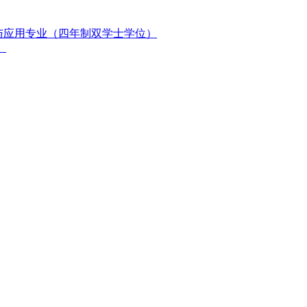
与应用专业（四年制双学士学位）
）