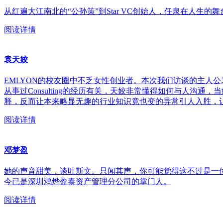
从红遍大江南北的“公孙策”到Star VC创始人，任泉在人
阅读详情
袁天姣
EMLYON的校友圈中不乏女性创业者。本次我们访谈的主人
从事过Consulting的经历有关，天姣非常懂得如何与人
释，反而让本来略显无趣的行业知识竟也变的异常引人入胜，
阅读详情
邓梦盈
她的声音甜美，谈吐斯文。只闻其声，你可能觉得这不过是一
今已是深圳鸿烨盈泰资产管理分公司的掌门人。
阅读详情