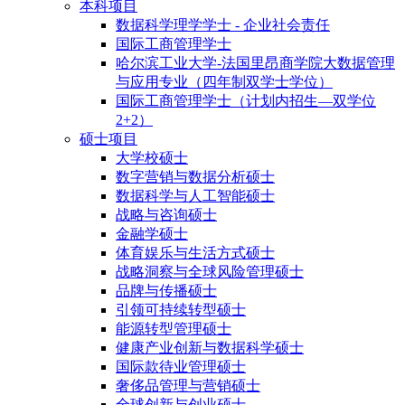
本科项目
数据科学理学学士 - 企业社会责任
国际工商管理学士
哈尔滨工业大学-法国里昂商学院大数据管理
与应用专业（四年制双学士学位）
国际工商管理学士（计划内招生—双学位
2+2）
硕士项目
大学校硕士
数字营销与数据分析硕士
数据科学与人工智能硕士
战略与咨询硕士
金融学硕士
体育娱乐与生活方式硕士
战略洞察与全球风险管理硕士
品牌与传播硕士
引领可持续转型硕士
能源转型管理硕士
健康产业创新与数据科学硕士
国际款待业管理硕士
奢侈品管理与营销硕士
全球创新与创业硕士