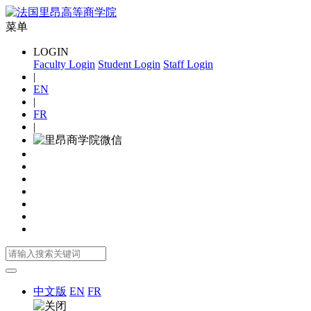
菜单
LOGIN
Faculty Login
Student Login
Staff Login
|
EN
|
FR
|
中文版
EN
FR