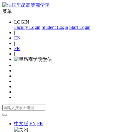
菜单
LOGIN
Faculty Login
Student Login
Staff Login
|
EN
|
FR
|
中文版
EN
FR