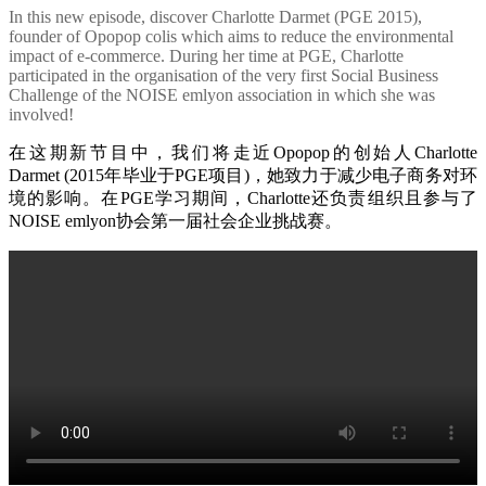
In this new episode, discover Charlotte Darmet (PGE 2015),
founder of Opopop colis which aims to reduce the environmental
impact of e-commerce. During her time at PGE, Charlotte
participated in the organisation of the very first Social Business
Challenge of the NOISE emlyon association in which she was
involved!
在这期新节目中，我们将走近Opopop的创始人Charlotte
Darmet (2015年毕业于PGE项目)，她致力于减少电子商务对环
境的影响。在PGE学习期间，Charlotte还负责组织且参与了
NOISE emlyon协会第一届社会企业挑战赛。