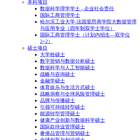
本科项目
数据科学理学学士 - 企业社会责任
国际工商管理学士
哈尔滨工业大学-法国里昂商学院大数据管理
与应用专业（四年制双学士学位）
国际工商管理学士（计划内招生—双学位
2+2）
硕士项目
大学校硕士
数字营销与数据分析硕士
数据科学与人工智能硕士
战略与咨询硕士
金融学硕士
体育娱乐与生活方式硕士
战略洞察与全球风险管理硕士
品牌与传播硕士
引领可持续转型硕士
能源转型管理硕士
健康产业创新与数据科学硕士
国际款待业管理硕士
奢侈品管理与营销硕士
全球创新与创业硕士