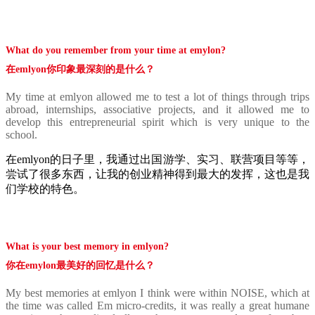
What do you remember from your time at emylon?
在emlyon你印象最深刻的是什么？
My time at emlyon allowed me to test a lot of things through trips
abroad, internships, associative projects, and it allowed me to
develop this entrepreneurial spirit which is very unique to the
school.
在emlyon的日子里，我通过出国游学、实习、联营项目等等，
尝试了很多东西，让我的创业精神得到最大的发挥，这也是我
们学校的特色。
What is your best memory in emlyon?
你在emylon最美好的回忆是什么？
My best memories at emlyon I think were within NOISE, which at
the time was called Em micro-credits, it was really a great humane