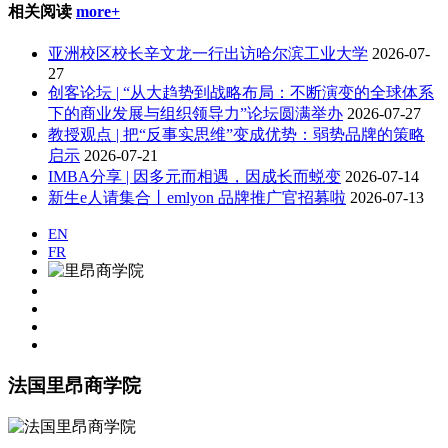
相关阅读
more+
亚洲校区校长辛文龙一行出访哈尔滨工业大学
2026-07-
27
创客论坛 | “从大趋势到战略布局：不断演变的全球体系
下的商业发展与组织领导力”论坛圆满举办
2026-07-27
教授观点 | 把“反事实思维”变成优势：弱势品牌的策略
启示
2026-07-21
IMBA分享 | 因多元而相遇，因成长而蜕变
2026-07-14
​新生e人请集合丨emlyon 品牌推广官招募啦
2026-07-13
EN
FR
法国里昂商学院