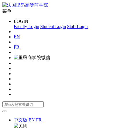
菜单
LOGIN
Faculty Login
Student Login
Staff Login
|
EN
|
FR
|
中文版
EN
FR