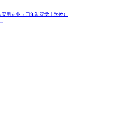
与应用专业（四年制双学士学位）
）