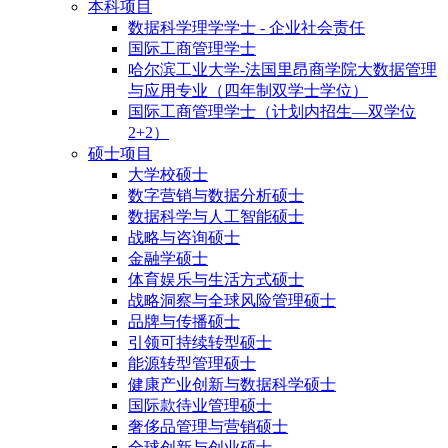
本科项目
数据科学理学学士 - 企业社会责任
国际工商管理学士
哈尔滨工业大学-法国里昂商学院大数据管理
与应用专业（四年制双学士学位）
国际工商管理学士（计划内招生—双学位
2+2）
硕士项目
大学校硕士
数字营销与数据分析硕士
数据科学与人工智能硕士
战略与咨询硕士
金融学硕士
体育娱乐与生活方式硕士
战略洞察与全球风险管理硕士
品牌与传播硕士
引领可持续转型硕士
能源转型管理硕士
健康产业创新与数据科学硕士
国际款待业管理硕士
奢侈品管理与营销硕士
全球创新与创业硕士