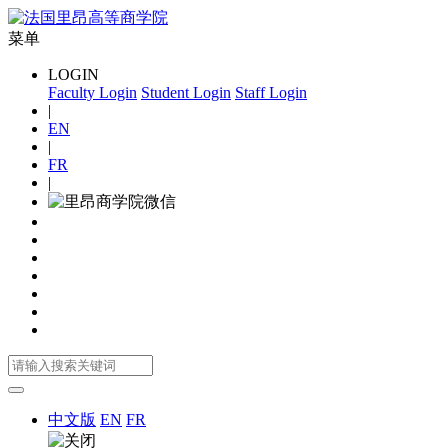
菜单
LOGIN
Faculty Login
Student Login
Staff Login
|
EN
|
FR
|
中文版
EN
FR