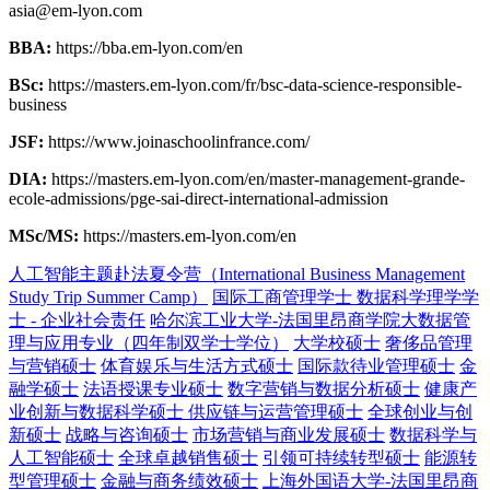
asia@em-lyon.com
BBA:
https://bba.em-lyon.com/en
BSc:
https://masters.em-lyon.com/fr/bsc-data-science-responsible-
business
JSF:
https://www.joinaschoolinfrance.com/
DIA:
https://masters.em-lyon.com/en/master-management-grande-
ecole-admissions/pge-sai-direct-international-admission
MSc/MS:
https://masters.em-lyon.com/en
人工智能主题赴法夏令营（International Business Management
Study Trip Summer Camp）
国际工商管理学士
数据科学理学学
士 - 企业社会责任
哈尔滨工业大学-法国里昂商学院大数据管
理与应用专业（四年制双学士学位）
大学校硕士
奢侈品管理
与营销硕士
体育娱乐与生活方式硕士
国际款待业管理硕士
金
融学硕士
法语授课专业硕士
数字营销与数据分析硕士
健康产
业创新与数据科学硕士
供应链与运营管理硕士
全球创业与创
新硕士
战略与咨询硕士
市场营销与商业发展硕士
数据科学与
人工智能硕士
全球卓越销售硕士
引领可持续转型硕士
能源转
型管理硕士
金融与商务绩效硕士
上海外国语大学-法国里昂商