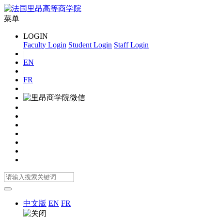
菜单
LOGIN
Faculty Login
Student Login
Staff Login
|
EN
|
FR
|
中文版
EN
FR