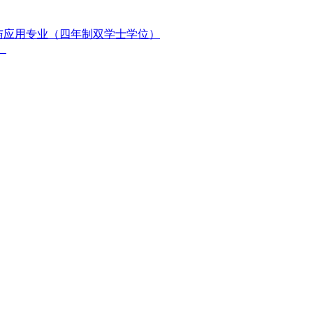
与应用专业（四年制双学士学位）
）