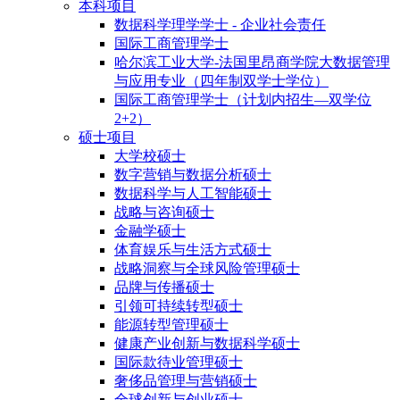
本科项目
数据科学理学学士 - 企业社会责任
国际工商管理学士
哈尔滨工业大学-法国里昂商学院大数据管理
与应用专业（四年制双学士学位）
国际工商管理学士（计划内招生—双学位
2+2）
硕士项目
大学校硕士
数字营销与数据分析硕士
数据科学与人工智能硕士
战略与咨询硕士
金融学硕士
体育娱乐与生活方式硕士
战略洞察与全球风险管理硕士
品牌与传播硕士
引领可持续转型硕士
能源转型管理硕士
健康产业创新与数据科学硕士
国际款待业管理硕士
奢侈品管理与营销硕士
全球创新与创业硕士