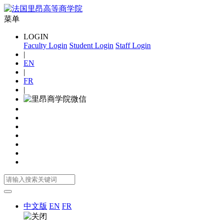
菜单
LOGIN
Faculty Login
Student Login
Staff Login
|
EN
|
FR
|
中文版
EN
FR