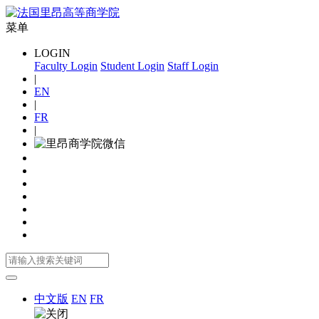
菜单
LOGIN
Faculty Login
Student Login
Staff Login
|
EN
|
FR
|
中文版
EN
FR