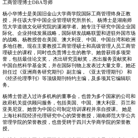
工商管理博士DBA导师
杨小华博士是美国旧金山大学商学院国际工商管理终身正教
授，并任该大学中国企业管理研究所所长。 杨博士是湖南师
范大学道德文化研究院的潇湘学者。她专注于研究中国企业国
际化、企业持续发展战略，国际研发战略联盟和进驻外国市场
的战略。杨教授曾在美国、澳大利亚、中国、中国台湾和欧洲
多地任教。现在主要教授工商管理硕士和高级管理人员工商管
理硕士的课程，同时也负责博士生的教学。她曾获得多项荣
誉，包括最佳论文奖， 杰出研究贡献奖，杰出服务贡献奖和
中国自然科学基金奖，并在国际刊物上发表过大量文章。她还
担任过《亚洲商务研究期刊》副主编，《亚太管理期刊》 和
《经济伦理季刊》等顶级期刊特约主编，及多项其它编辑职
务。
杨博士曾进入过许多机构的董事会，也曾为多个国家的公司和
政府机关提供顾问服务，包括美国、中国、澳大利亚、芬兰和
亚美尼亚。她曾为中国公司制定培训课程并亲自授课。 她是
上海社科院经济伦理研究中心的荣誉教授，湖南师范大学公共
管理学院的荣誉教授，也曾受聘于四川大学商学院的荣誉教
授。