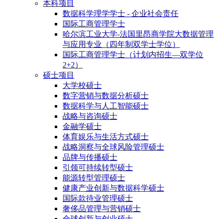
本科项目
数据科学理学学士 - 企业社会责任
国际工商管理学士
哈尔滨工业大学-法国里昂商学院大数据管理
与应用专业（四年制双学士学位）
国际工商管理学士（计划内招生—双学位
2+2）
硕士项目
大学校硕士
数字营销与数据分析硕士
数据科学与人工智能硕士
战略与咨询硕士
金融学硕士
体育娱乐与生活方式硕士
战略洞察与全球风险管理硕士
品牌与传播硕士
引领可持续转型硕士
能源转型管理硕士
健康产业创新与数据科学硕士
国际款待业管理硕士
奢侈品管理与营销硕士
全球创新与创业硕士