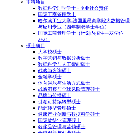
本科项目
数据科学理学学士 - 企业社会责任
国际工商管理学士
哈尔滨工业大学-法国里昂商学院大数据管理
与应用专业（四年制双学士学位）
国际工商管理学士（计划内招生—双学位
2+2）
硕士项目
大学校硕士
数字营销与数据分析硕士
数据科学与人工智能硕士
战略与咨询硕士
金融学硕士
体育娱乐与生活方式硕士
战略洞察与全球风险管理硕士
品牌与传播硕士
引领可持续转型硕士
能源转型管理硕士
健康产业创新与数据科学硕士
国际款待业管理硕士
奢侈品管理与营销硕士
全球创新与创业硕士