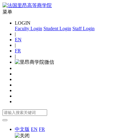
菜单
LOGIN
Faculty Login
Student Login
Staff Login
|
EN
|
FR
|
中文版
EN
FR