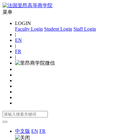
菜单
LOGIN
Faculty Login
Student Login
Staff Login
|
EN
|
FR
|
中文版
EN
FR