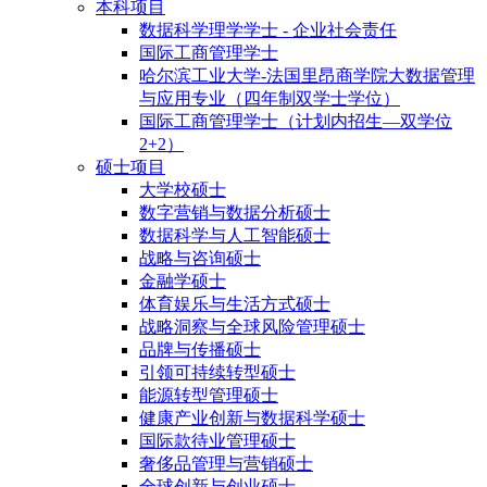
本科项目
数据科学理学学士 - 企业社会责任
国际工商管理学士
哈尔滨工业大学-法国里昂商学院大数据管理
与应用专业（四年制双学士学位）
国际工商管理学士（计划内招生—双学位
2+2）
硕士项目
大学校硕士
数字营销与数据分析硕士
数据科学与人工智能硕士
战略与咨询硕士
金融学硕士
体育娱乐与生活方式硕士
战略洞察与全球风险管理硕士
品牌与传播硕士
引领可持续转型硕士
能源转型管理硕士
健康产业创新与数据科学硕士
国际款待业管理硕士
奢侈品管理与营销硕士
全球创新与创业硕士