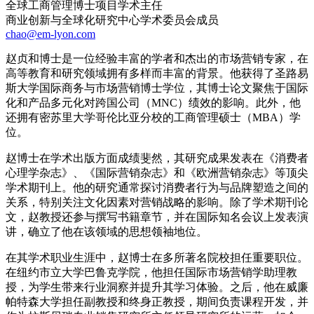
全球工商管理博士项目学术主任
商业创新与全球化研究中心学术委员会成员
chao@em-lyon.com
赵贞和博士是一位经验丰富的学者和杰出的市场营销专家，在
高等教育和研究领域拥有多样而丰富的背景。他获得了圣路易
斯大学国际商务与市场营销博士学位，其博士论文聚焦于国际
化和产品多元化对跨国公司（MNC）绩效的影响。此外，他
还拥有密苏里大学哥伦比亚分校的工商管理硕士（MBA）学
位。
赵博士在学术出版方面成绩斐然，其研究成果发表在《消费者
心理学杂志》、《国际营销杂志》和《欧洲营销杂志》等顶尖
学术期刊上。他的研究通常探讨消费者行为与品牌塑造之间的
关系，特别关注文化因素对营销战略的影响。除了学术期刊论
文，赵教授还参与撰写书籍章节，并在国际知名会议上发表演
讲，确立了他在该领域的思想领袖地位。
在其学术职业生涯中，赵博士在多所著名院校担任重要职位。
在纽约市立大学巴鲁克学院，他担任国际市场营销学助理教
授，为学生带来行业洞察并提升其学习体验。之后，他在威廉
帕特森大学担任副教授和终身正教授，期间负责课程开发，并