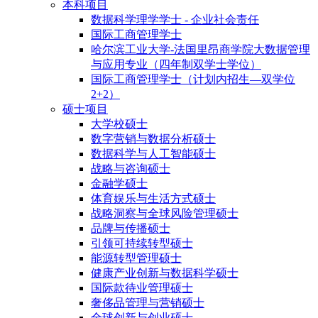
本科项目
数据科学理学学士 - 企业社会责任
国际工商管理学士
哈尔滨工业大学-法国里昂商学院大数据管理
与应用专业（四年制双学士学位）
国际工商管理学士（计划内招生—双学位
2+2）
硕士项目
大学校硕士
数字营销与数据分析硕士
数据科学与人工智能硕士
战略与咨询硕士
金融学硕士
体育娱乐与生活方式硕士
战略洞察与全球风险管理硕士
品牌与传播硕士
引领可持续转型硕士
能源转型管理硕士
健康产业创新与数据科学硕士
国际款待业管理硕士
奢侈品管理与营销硕士
全球创新与创业硕士