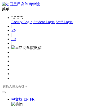
菜单
LOGIN
Faculty Login
Student Login
Staff Login
|
EN
|
FR
|
中文版
EN
FR