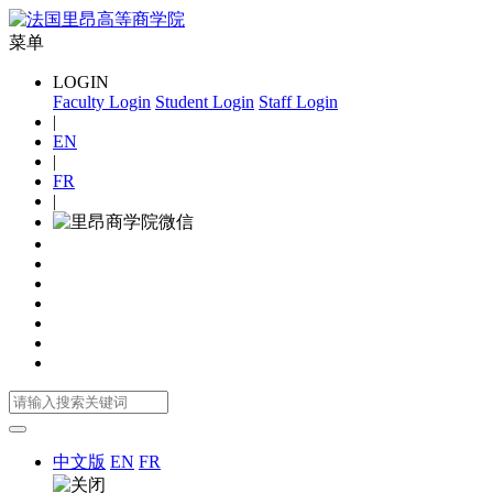
菜单
LOGIN
Faculty Login
Student Login
Staff Login
|
EN
|
FR
|
中文版
EN
FR