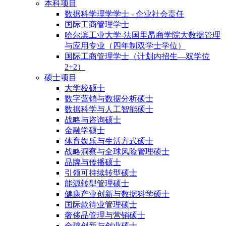
本科项目
数据科学理学学士 - 企业社会责任
国际工商管理学士
哈尔滨工业大学-法国里昂商学院大数据管理
与应用专业（四年制双学士学位）
国际工商管理学士（计划内招生—双学位
2+2）
硕士项目
大学校硕士
数字营销与数据分析硕士
数据科学与人工智能硕士
战略与咨询硕士
金融学硕士
体育娱乐与生活方式硕士
战略洞察与全球风险管理硕士
品牌与传播硕士
引领可持续转型硕士
能源转型管理硕士
健康产业创新与数据科学硕士
国际款待业管理硕士
奢侈品管理与营销硕士
全球创新与创业硕士