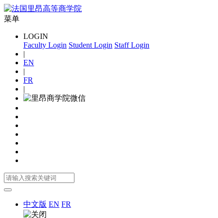
菜单
LOGIN
Faculty Login
Student Login
Staff Login
|
EN
|
FR
|
中文版
EN
FR