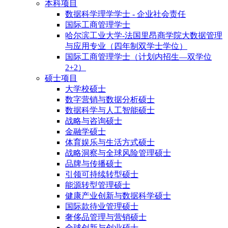
本科项目
数据科学理学学士 - 企业社会责任
国际工商管理学士
哈尔滨工业大学-法国里昂商学院大数据管理
与应用专业（四年制双学士学位）
国际工商管理学士（计划内招生—双学位
2+2）
硕士项目
大学校硕士
数字营销与数据分析硕士
数据科学与人工智能硕士
战略与咨询硕士
金融学硕士
体育娱乐与生活方式硕士
战略洞察与全球风险管理硕士
品牌与传播硕士
引领可持续转型硕士
能源转型管理硕士
健康产业创新与数据科学硕士
国际款待业管理硕士
奢侈品管理与营销硕士
全球创新与创业硕士