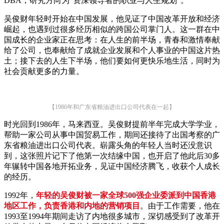
DBA，研究方向为“资深领导者的职业与人生规划”。
吴俊财年轻时开始在中国发展，他见证了中国改革开放和经济
崛起，也遇到过很多经历相似的跨国公司掌门人。这一群在中
国成长的企业家正在思考：在人生的前半场，青春和激情奉献
给了公司，也奉献给了成就企业发展和个人事业的中国这片热
土；接下去的人生下半场，他们要如何更快乐地生活，同时为
社会贡献更多的力量。
【1986年和广东省粮油进出口公司代表在一起】
时光回到1986年，马来西亚。吴俊财提前半年完成大学学业，
帮助一家公司从事中国贸易工作，期间还接待了出国考察的广
东省粮油进出口公司代表。崭露头角的年轻人当时还没意识
到，这张照片记下了他第一次结缘中国，也开启了他此后30多
年辗转中国各地开拓业务，见证中国经济腾飞，收获个人成长
的经历。
1992年，
年轻的吴俊财被一家全球500强企业委派到中国香港
地区工作，负责香港和内地的营销项目
。由于工作需要，他在
1993至1994年期间走访了内地很多城市，深切感受到了改革开