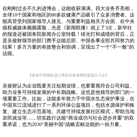
在刚刚过去不久的进博会，达能收获满满。四大业务齐亮相，
全球10个国家和地区的80多款健康产品吸引了众多消费者。达
能高管受到国家领导人接见、与重要利益相关方会面、在中央
级权威媒体频频露脸，光是《新闻联播》就上了3次，新华社
的报道还被国务院新闻办公室转载！镁光灯和成绩的背后，正
是吴俊财领导的部门携手达能总部、中国各事业部共同努力的
结果！多方力量的有效整合和协调，呈现出了一个“不一般”的
达能。
【参加中国国际进口博览会参展商联盟成立大会】
吴俊财认为企业既要关注短期业绩，也要重视符合公司利益、
助力业务可持续发展的中长期战略。这也是他领导的部门的一
项重要工作。比如，达能多年致力于中国水生态保护事业，在
中国东江流域进行了一系列环保公益项目，包括水源保护和恢
复、建立生态示范基地、共建可持续发展社区模式，帮助当地
农民就业等……切实践行达能“商业成功与社会进步并重”的双
重承诺，也为2030“美丽中国”战略贡献达能的一份力量。