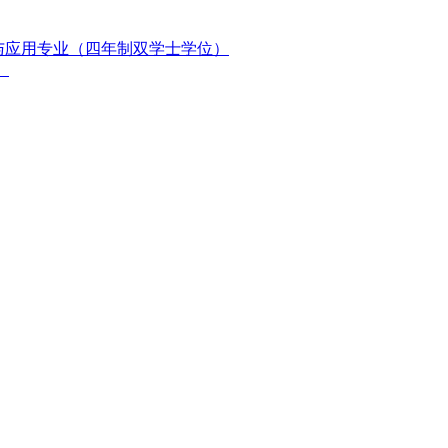
与应用专业（四年制双学士学位）
）