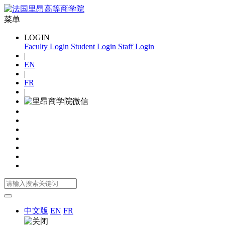
菜单
LOGIN
Faculty Login
Student Login
Staff Login
|
EN
|
FR
|
中文版
EN
FR