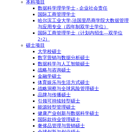
本科项目
数据科学理学学士 - 企业社会责任
国际工商管理学士
哈尔滨工业大学-法国里昂商学院大数据管理
与应用专业（四年制双学士学位）
国际工商管理学士（计划内招生—双学位
2+2）
硕士项目
大学校硕士
数字营销与数据分析硕士
数据科学与人工智能硕士
战略与咨询硕士
金融学硕士
体育娱乐与生活方式硕士
战略洞察与全球风险管理硕士
品牌与传播硕士
引领可持续转型硕士
能源转型管理硕士
健康产业创新与数据科学硕士
国际款待业管理硕士
奢侈品管理与营销硕士
全球创新与创业硕士