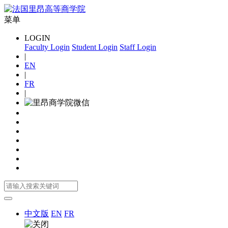
菜单
LOGIN
Faculty Login
Student Login
Staff Login
|
EN
|
FR
|
中文版
EN
FR