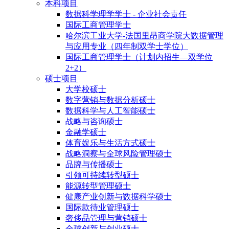
本科项目
数据科学理学学士 - 企业社会责任
国际工商管理学士
哈尔滨工业大学-法国里昂商学院大数据管理
与应用专业（四年制双学士学位）
国际工商管理学士（计划内招生—双学位
2+2）
硕士项目
大学校硕士
数字营销与数据分析硕士
数据科学与人工智能硕士
战略与咨询硕士
金融学硕士
体育娱乐与生活方式硕士
战略洞察与全球风险管理硕士
品牌与传播硕士
引领可持续转型硕士
能源转型管理硕士
健康产业创新与数据科学硕士
国际款待业管理硕士
奢侈品管理与营销硕士
全球创新与创业硕士