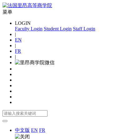
菜单
LOGIN
Faculty Login
Student Login
Staff Login
|
EN
|
FR
|
中文版
EN
FR