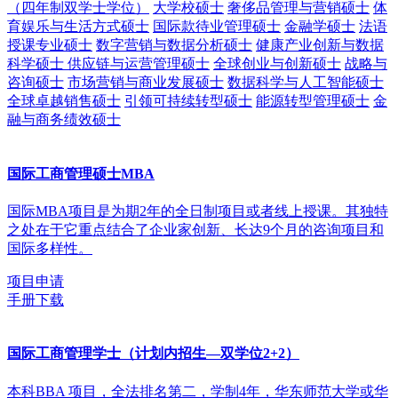
（四年制双学士学位）
大学校硕士
奢侈品管理与营销硕士
体
育娱乐与生活方式硕士
国际款待业管理硕士
金融学硕士
法语
授课专业硕士
数字营销与数据分析硕士
健康产业创新与数据
科学硕士
供应链与运营管理硕士
全球创业与创新硕士
战略与
咨询硕士
市场营销与商业发展硕士
数据科学与人工智能硕士
全球卓越销售硕士
引领可持续转型硕士
能源转型管理硕士
金
融与商务绩效硕士
国际工商管理硕士MBA
国际MBA项目是为期2年的全日制项目或者线上授课。其独特
之处在于它重点结合了企业家创新、长达9个月的咨询项目和
国际多样性。
项目申请
手册下载
国际工商管理学士（计划内招生—双学位2+2）
本科BBA 项目，全法排名第二，学制4年，华东师范大学或华