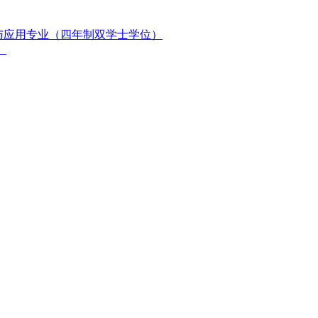
与应用专业（四年制双学士学位）
）