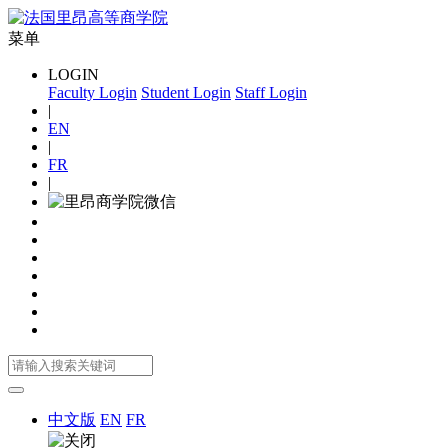
菜单
LOGIN
Faculty Login
Student Login
Staff Login
|
EN
|
FR
|
中文版
EN
FR