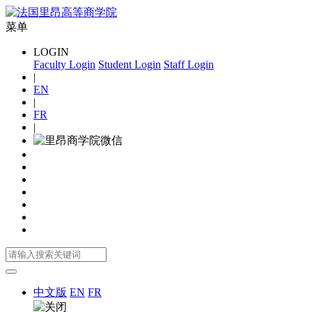
菜单
LOGIN
Faculty Login
Student Login
Staff Login
|
EN
|
FR
|
中文版
EN
FR