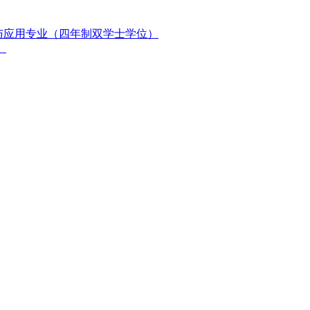
与应用专业（四年制双学士学位）
）