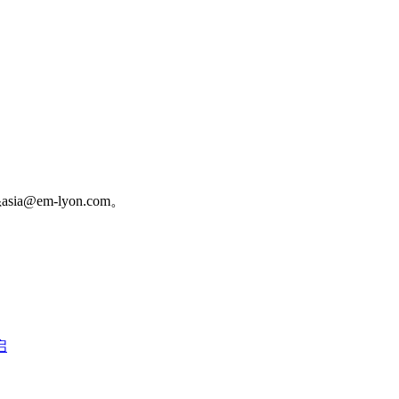
em-lyon.com。
启