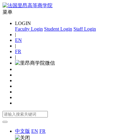
菜单
LOGIN
Faculty Login
Student Login
Staff Login
|
EN
|
FR
|
中文版
EN
FR