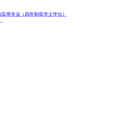
与应用专业（四年制双学士学位）
）