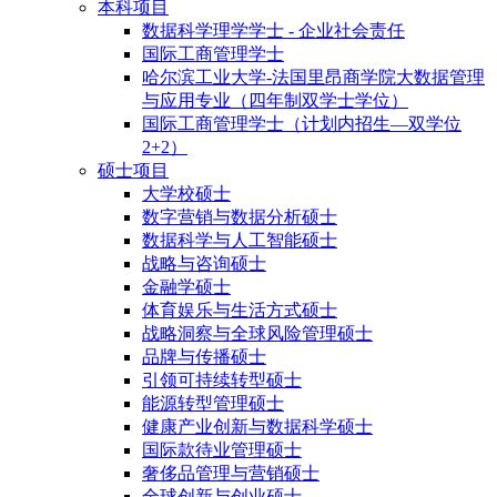
本科项目
数据科学理学学士 - 企业社会责任
国际工商管理学士
哈尔滨工业大学-法国里昂商学院大数据管理
与应用专业（四年制双学士学位）
国际工商管理学士（计划内招生—双学位
2+2）
硕士项目
大学校硕士
数字营销与数据分析硕士
数据科学与人工智能硕士
战略与咨询硕士
金融学硕士
体育娱乐与生活方式硕士
战略洞察与全球风险管理硕士
品牌与传播硕士
引领可持续转型硕士
能源转型管理硕士
健康产业创新与数据科学硕士
国际款待业管理硕士
奢侈品管理与营销硕士
全球创新与创业硕士