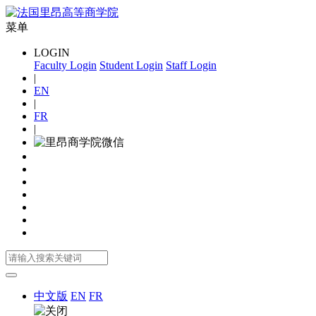
菜单
LOGIN
Faculty Login
Student Login
Staff Login
|
EN
|
FR
|
中文版
EN
FR