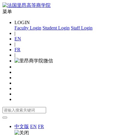
菜单
LOGIN
Faculty Login
Student Login
Staff Login
|
EN
|
FR
|
中文版
EN
FR