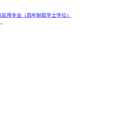
与应用专业（四年制双学士学位）
）