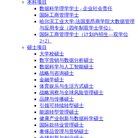
本科项目
数据科学理学学士 - 企业社会责任
国际工商管理学士
哈尔滨工业大学-法国里昂商学院大数据管理
与应用专业（四年制双学士学位）
国际工商管理学士（计划内招生—双学位
2+2）
硕士项目
大学校硕士
数字营销与数据分析硕士
数据科学与人工智能硕士
战略与咨询硕士
金融学硕士
体育娱乐与生活方式硕士
战略洞察与全球风险管理硕士
品牌与传播硕士
引领可持续转型硕士
能源转型管理硕士
健康产业创新与数据科学硕士
国际款待业管理硕士
奢侈品管理与营销硕士
全球创新与创业硕士