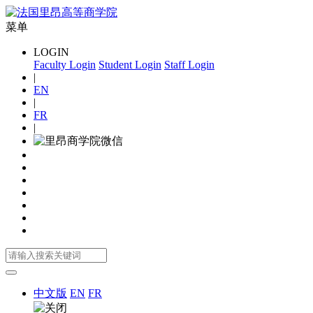
菜单
LOGIN
Faculty Login
Student Login
Staff Login
|
EN
|
FR
|
中文版
EN
FR