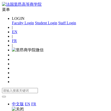
菜单
LOGIN
Faculty Login
Student Login
Staff Login
|
EN
|
FR
|
中文版
EN
FR