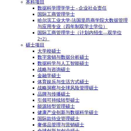
本科项目
数据科学理学学士 - 企业社会责任
国际工商管理学士
哈尔滨工业大学-法国里昂商学院大数据管理
与应用专业（四年制双学士学位）
国际工商管理学士（计划内招生—双学位
2+2）
硕士项目
大学校硕士
数字营销与数据分析硕士
数据科学与人工智能硕士
战略与咨询硕士
金融学硕士
体育娱乐与生活方式硕士
战略洞察与全球风险管理硕士
品牌与传播硕士
引领可持续转型硕士
能源转型管理硕士
健康产业创新与数据科学硕士
国际款待业管理硕士
奢侈品管理与营销硕士
全球创新与创业硕士