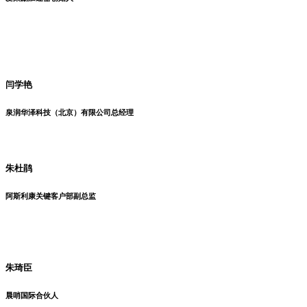
闫学艳
泉润华泽科技（北京）有限公司
总经理
朱杜鹃
阿斯利康
关键客户部副总监
朱琦臣
晨哨国际合伙人