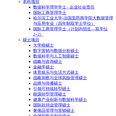
本科项目
数据科学理学学士 - 企业社会责任
国际工商管理学士
哈尔滨工业大学-法国里昂商学院大数据管理
与应用专业（四年制双学士学位）
国际工商管理学士（计划内招生—双学位
2+2）
硕士项目
大学校硕士
数字营销与数据分析硕士
数据科学与人工智能硕士
战略与咨询硕士
金融学硕士
体育娱乐与生活方式硕士
战略洞察与全球风险管理硕士
品牌与传播硕士
引领可持续转型硕士
能源转型管理硕士
健康产业创新与数据科学硕士
国际款待业管理硕士
奢侈品管理与营销硕士
全球创新与创业硕士