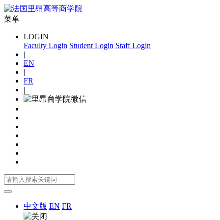
菜单
LOGIN
Faculty Login
Student Login
Staff Login
|
EN
|
FR
|
中文版
EN
FR