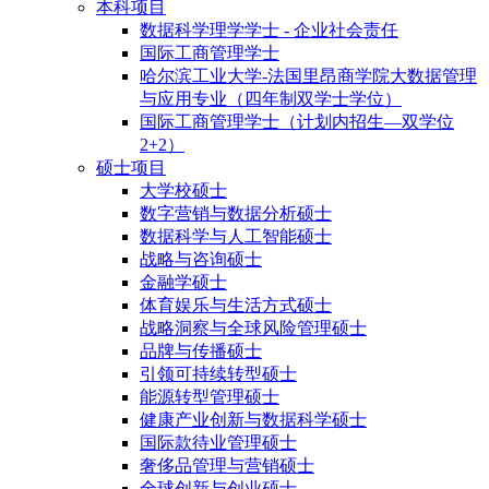
本科项目
数据科学理学学士 - 企业社会责任
国际工商管理学士
哈尔滨工业大学-法国里昂商学院大数据管理
与应用专业（四年制双学士学位）
国际工商管理学士（计划内招生—双学位
2+2）
硕士项目
大学校硕士
数字营销与数据分析硕士
数据科学与人工智能硕士
战略与咨询硕士
金融学硕士
体育娱乐与生活方式硕士
战略洞察与全球风险管理硕士
品牌与传播硕士
引领可持续转型硕士
能源转型管理硕士
健康产业创新与数据科学硕士
国际款待业管理硕士
奢侈品管理与营销硕士
全球创新与创业硕士