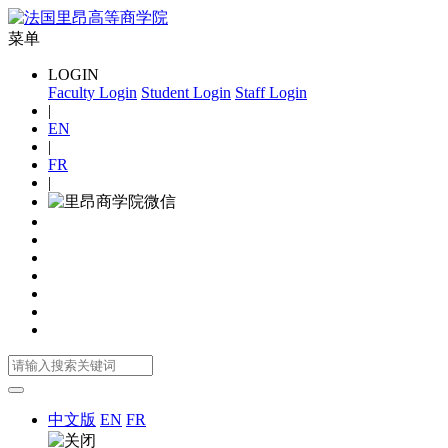
菜单
LOGIN
Faculty Login
Student Login
Staff Login
|
EN
|
FR
|
中文版
EN
FR