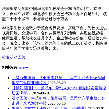
法国里昂商学院中国华北学生校友会于2019年4月在北京成
立，自成立以来，华北学生校友会已成功举办上百场活动，覆
盖二十余个城市，参与者超过数十万名。
华北学生校友会致力于整合各界资源，搭建平台，为校友提供
视野拓展、交流学习、合作共赢等系列活动，实现创新思维、
健康生活，帮助校友提升个人、企业和社会价值。通过校友年
会，晚宴，比赛，论坛，沙龙等丰富的线上线下活动，将跨项
目跨年级同学校友迅速凝聚起来。
校友活动回顾
相关阅读
more+
共叙百年渊源，共创未来篇章——里昂工商会到访法国
里昂商学院亚洲校区
2026-06-29
【精彩回顾】"才聚浦东 · 擎动未来"AI+赋能校友发展论
坛圆满举办
2026-06-16
活动回顾｜科技引领，组织破局：里昂华东学生校友会
走进一米八海洋科技
2026-06-16
里昂全球校友活动燃动北京/上海/广州/香港!
2026-06-01