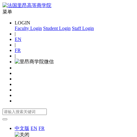
菜单
LOGIN
Faculty Login
Student Login
Staff Login
|
EN
|
FR
|
中文版
EN
FR