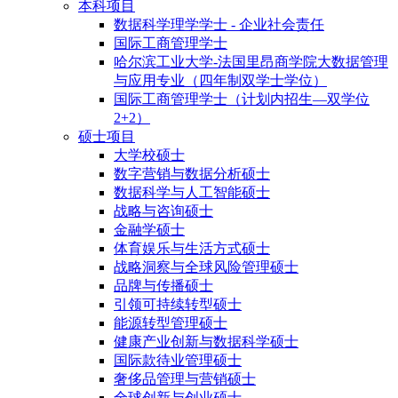
本科项目
数据科学理学学士 - 企业社会责任
国际工商管理学士
哈尔滨工业大学-法国里昂商学院大数据管理
与应用专业（四年制双学士学位）
国际工商管理学士（计划内招生—双学位
2+2）
硕士项目
大学校硕士
数字营销与数据分析硕士
数据科学与人工智能硕士
战略与咨询硕士
金融学硕士
体育娱乐与生活方式硕士
战略洞察与全球风险管理硕士
品牌与传播硕士
引领可持续转型硕士
能源转型管理硕士
健康产业创新与数据科学硕士
国际款待业管理硕士
奢侈品管理与营销硕士
全球创新与创业硕士