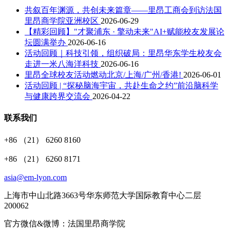
共叙百年渊源，共创未来篇章——里昂工商会到访法国
里昂商学院亚洲校区
2026-06-29
【精彩回顾】"才聚浦东 · 擎动未来"AI+赋能校友发展论
坛圆满举办
2026-06-16
活动回顾｜科技引领，组织破局：里昂华东学生校友会
走进一米八海洋科技
2026-06-16
里昂全球校友活动燃动北京/上海/广州/香港!
2026-06-01
活动回顾 | “探秘脑海宇宙，共赴生命之约”前沿脑科学
与健康跨界交流会
2026-04-22
联系我们
+86 （21） 6260 8160
+86 （21） 6260 8171
asia@em-lyon.com
上海市中山北路3663号华东师范大学国际教育中心二层
200062
官方微信&微博：法国里昂商学院