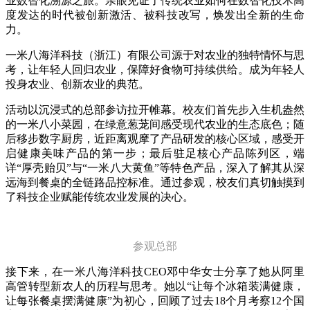
业数智化溯源之旅。亲眼见证了传统农业如何在数智化技术高
度发达的时代被创新激活、被科技改写，焕发出全新的生命
力。
一米八海洋科技（浙江）有限公司源于对农业的独特情怀与思
考，让年轻人回归农业，保障好食物可持续供给。成为年轻人
投身农业、创新农业的典范。
活动以沉浸式的总部参访拉开帷幕。校友们首先步入生机盎然
的一米八小菜园，在绿意葱茏间感受现代农业的生态底色；随
后移步数字厨房，近距离观摩了产品研发的核心区域，感受开
启健康美味产品的第一步；最后驻足核心产品陈列区，端
详“厚壳贻贝”与“一米八大黄鱼”等特色产品，深入了解其从深
远海到餐桌的全链路品控标准。通过参观，校友们真切触摸到
了科技企业赋能传统农业发展的决心。
参观总部
接下来，在一米八海洋科技CEO邓中华女士分享了她从阿里
高管转型新农人的历程与思考。她以“让每个冰箱装满健康，
让每张餐桌摆满健康”为初心，回顾了过去18个月考察12个国