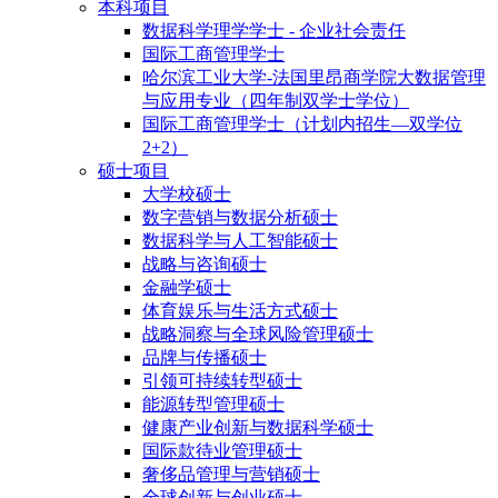
本科项目
数据科学理学学士 - 企业社会责任
国际工商管理学士
哈尔滨工业大学-法国里昂商学院大数据管理
与应用专业（四年制双学士学位）
国际工商管理学士（计划内招生—双学位
2+2）
硕士项目
大学校硕士
数字营销与数据分析硕士
数据科学与人工智能硕士
战略与咨询硕士
金融学硕士
体育娱乐与生活方式硕士
战略洞察与全球风险管理硕士
品牌与传播硕士
引领可持续转型硕士
能源转型管理硕士
健康产业创新与数据科学硕士
国际款待业管理硕士
奢侈品管理与营销硕士
全球创新与创业硕士