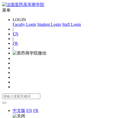
菜单
LOGIN
Faculty Login
Student Login
Staff Login
|
EN
|
FR
|
中文版
EN
FR