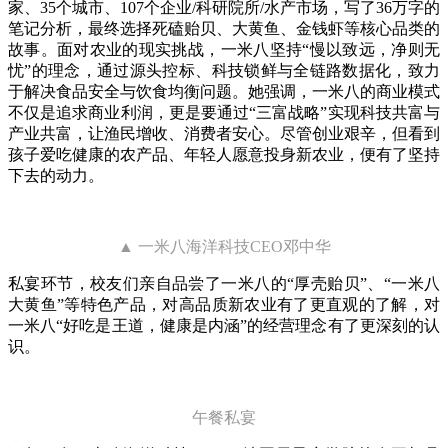
家、35个城市、107个企业/科研院所/水产市场，写了36万字的
笔记分析，最终选择死磕贻贝、大黄鱼、金钱虾等核心品类的
故事。面对农业的现实挑战，一米八坚持“慢以致远，净则无
忧”的理念，通过源头控标、科技锁鲜与全链路数据化，致力
于解决食品安全与饮食均衡问题。她强调，一米八的商业模式
不仅是追求商业利润，更是要通过“三富战略”实现科技共富与
产业共富，让渔民增收、消费者安心。尽管创业艰辛，但看到
孩子爱吃健康的农产品、年轻人愿意投身新农业，便有了坚持
下去的动力。
▲ 一米八海洋科技CEO邓中华
私宴环节，校友们亲自品尝了一米八的“厚壳贻贝”、“一米八
大黄鱼”等特色产品，对高品质新农业有了更直观的了解，对
一米八“好吃是王道，健康是内涵”的经营理念有了更深刻的认
识。
午餐私宴