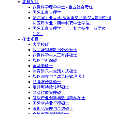
本科项目
数据科学理学学士 - 企业社会责任
国际工商管理学士
哈尔滨工业大学-法国里昂商学院大数据管理
与应用专业（四年制双学士学位）
国际工商管理学士（计划内招生—双学位
2+2）
硕士项目
大学校硕士
数字营销与数据分析硕士
数据科学与人工智能硕士
战略与咨询硕士
金融学硕士
体育娱乐与生活方式硕士
战略洞察与全球风险管理硕士
品牌与传播硕士
引领可持续转型硕士
能源转型管理硕士
健康产业创新与数据科学硕士
国际款待业管理硕士
奢侈品管理与营销硕士
全球创新与创业硕士