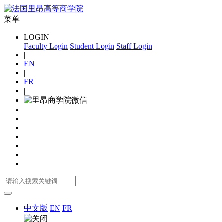
菜单
LOGIN
Faculty Login
Student Login
Staff Login
|
EN
|
FR
|
中文版
EN
FR