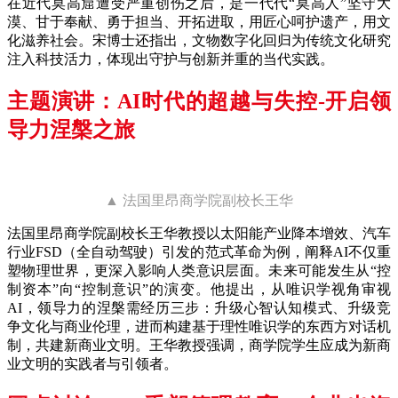
在近代莫高窟遭受严重创伤之后，是一代代“莫高人”坚守大
漠、甘于奉献、勇于担当、开拓进取，用匠心呵护遗产，用文
化滋养社会。宋博士还指出，文物数字化回归为传统文化研究
注入科技活力，体现出守护与创新并重的当代实践。
主题演讲：AI时代的超越与失控-开启领
导力涅槃之旅
▲ 法国里昂商学院副校长王华
法国里昂商学院副校长王华教授以太阳能产业降本增效、汽车
行业FSD（全自动驾驶）引发的范式革命为例，阐释AI不仅重
塑物理世界，更深入影响人类意识层面。未来可能发生从“控
制资本”向“控制意识”的演变。他提出，从唯识学视角审视
AI，领导力的涅槃需经历三步：升级心智认知模式、升级竞
争文化与商业伦理，进而构建基于理性唯识学的东西方对话机
制，共建新商业文明。王华教授强调，商学院学生应成为新商
业文明的实践者与引领者。