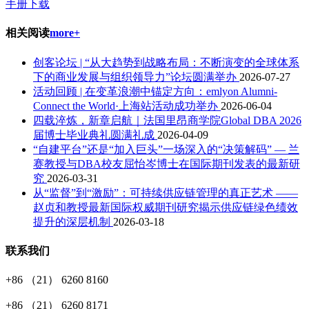
手册下载
相关阅读
more+
创客论坛 | “从大趋势到战略布局：不断演变的全球体系
下的商业发展与组织领导力”论坛圆满举办
2026-07-27
活动回顾 | 在变革浪潮中锚定方向：emlyon Alumni-
Connect the World·上海站活动成功举办
2026-06-04
四载淬炼，新章启航｜法国里昂商学院Global DBA 2026
届博士毕业典礼圆满礼成
2026-04-09
“自建平台”还是“加入巨头”一场深入的“决策解码” — 兰
赛教授与DBA校友屈怡岑博士在国际期刊发表的最新研
究
2026-03-31
从“监督”到“激励”：可持续供应链管理的真正艺术 ——
赵贞和教授最新国际权威期刊研究揭示供应链绿色绩效
提升的深层机制
2026-03-18
联系我们
+86 （21） 6260 8160
+86 （21） 6260 8171