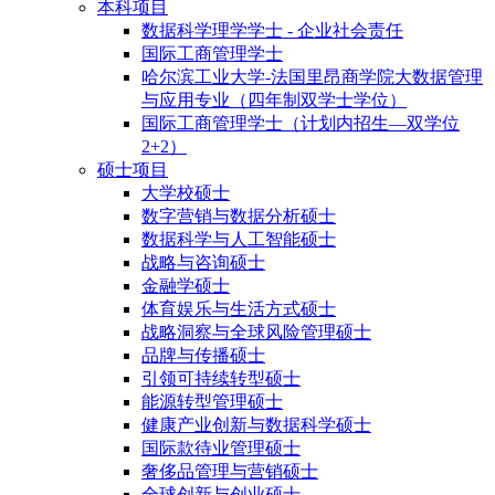
本科项目
数据科学理学学士 - 企业社会责任
国际工商管理学士
哈尔滨工业大学-法国里昂商学院大数据管理
与应用专业（四年制双学士学位）
国际工商管理学士（计划内招生—双学位
2+2）
硕士项目
大学校硕士
数字营销与数据分析硕士
数据科学与人工智能硕士
战略与咨询硕士
金融学硕士
体育娱乐与生活方式硕士
战略洞察与全球风险管理硕士
品牌与传播硕士
引领可持续转型硕士
能源转型管理硕士
健康产业创新与数据科学硕士
国际款待业管理硕士
奢侈品管理与营销硕士
全球创新与创业硕士