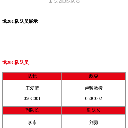
▲ 戈20B队队员
戈20C队队员展示
戈20C队队员
队长
政委
王爱蒙
卢骏教授
050C001
050C002
副队长
副队长
李永
刘勇