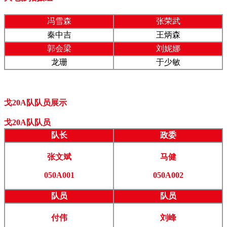
冯雪森
张荣武
秦中吉
王炳森
郭会梁
刘妮娜
龙珊
于少敏
戈20A队队员展示
戈20A队队员
队
长
政委
张文斌
马健
050A001
050A002
队员
队员
付伟
刘峰