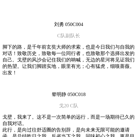
刘勇 050C004
C队副队长
脚下的路，是千年前玄奘大师的求索，也是今日我们与自我的
对话！致敬历史，致敬每一位同行者，也致敬那个选择出发的
自己。戈壁的风沙会记住我们的呐喊，无边的星河将见证我们
的热望。让我们脚踏实地，眼里有光；心有猛虎，细嗅蔷薇。
出发！
辇明静 050C018
戈20 C队
戈壁，我来了。这不是一次简单的远行，而是一场期待已久的
自我对话。
此行，是向过往舒适圈的告别辞，是向未来无限可能的邀请
函。是总结昨日之我，反省当下之我，回味初心之我。更是目