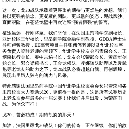
这一次，戈20战队承载着更厚重的期待与更炽热的梦想。我们
将以更强的信念、更凝聚的团队、更成熟的姿态，迎战风沙、
直面艰险，在苍茫戈壁中再次诠释“强者恒强”的誓言。
征途虽远，行则将至。我们坚信，在法国里昂商学院副校长、
亚洲校区王华校长，里昂商学院金融学副教授、GDBA博士生
导师卢骏教授，EE高管项目主任张伟伟老师以及华北校友事
务负责人梁静老师的带领下，华北学生校友会冯雪森会长、王
炳森执行会长、秦中吉秘书长，戈友会张荣武会长、黄耀华创
始会长、郭会梁秘书长，王金龙领队、凌娜随队助理以及袁武
魁等老戈友的助力之下，戈20战队必将超越自我、再创辉煌，
展现出里昂人独有的魄力与风采。
特此感谢法国里昂商学院中国华北学生校友会会长冯雪森和各
里昂校友大力赞助戈20，更值得一提的是，这是所有戈赛历史
上老戈友参与最多的一届戈赛！让我们并肩出发，为荣耀而
战、为信念而征！
戈20，誓必功成！期待凯旋的那天！
加油，法国里昂戈20战队！你们的传奇，正在继续；你们的故