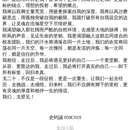
标的锚点，理想的投射，希望的燃点。
我将以双脚丈量荒芜，用疲惫探索自我的深度。我将以风沙磨
砺意志，用孤独突破自我的极限。我愿打破所有自我设定的边
界，让灵魂在浩瀚星空下尽情舒展。
我渴望融入那壮阔而严酷的自然环境，去感受大地的脉搏，聆
听风的声音，见证生命的坚韧。我更渴望融入这群志同道合的
校友团队，我们的汗水将滴落在同一片土地，我们的欢笑将回
荡在同一片天空。每一次搀扶，都是友谊的淬炼；每一次同
行，都是信任的升华。
我相信，走过后，我必将遇见更好的自己——一个更坚毅、更
从容、更豁达的我。走过后，我必将打开真实的自己——卸下
所有标签，回归本真。
戈二十，不仅是一段征程，更是一次重生。让我们一起去经
历，去挑战，去感悟。归来时，我们不仅拥有脚下的里程，更
有灵魂的厚度和相伴一生的情谊。
我们，戈壁见！
史钧誠 050C019
戈20 C队