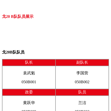
戈20 B队队员展示
戈20B队队员
队长
副队长
袁武魁
李国营
050B001
050B002
政委
队员
黄跃华
兰洁