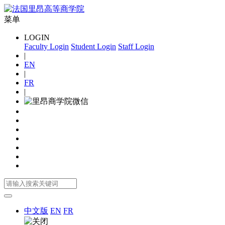
菜单
LOGIN
Faculty Login
Student Login
Staff Login
|
EN
|
FR
|
中文版
EN
FR