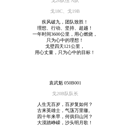
戈20队伍 A队
戈18C、戈19B
疾风破九，团队致胜！
理想、行动、坚持、超越！
一年时间3600公里，用心燃烧，
只为心中的理想！
戈壁四天121公里，
用心丈量，只为心中的目标！
袁武魁 050B001
戈20B队队长
人生无百岁，百岁复如何？
古来英雄士，气荡万里辙。
四十年来早，何俱归山河？
大漠踏峥嵘，沙头明月歌！