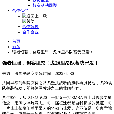
校友活动回顾
合作伙伴
合作院校
合作企业
首页
新闻
强者恒强，创客里昂！戈20里昂队蓄势已发！
强者恒强，创客里昂！戈20里昂队蓄势已发！
来源：法国里昂商学院
时间：2025-09-30
法国里昂商学院玄奘之路戈壁挑战赛的旗帜再度扬起，戈20战
队整装待发，即将续写敦煌之上的壮阔征程。
八年坚守，从戈13到戈20，一批又一批EMBA勇士以脚步丈量
信念，用风沙淬炼意志。每一届征途都是自我超越的见证，每
一片热土都烙印着里昂人的坚韧与热爱。这不仅是一所商学院
的荣光，更是每一位勇于挑战的EMBA人的精神图腾。