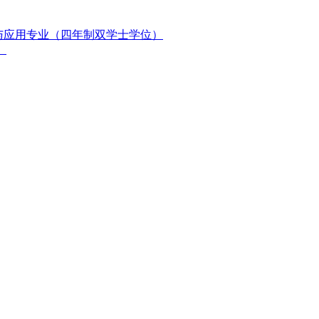
与应用专业（四年制双学士学位）
）