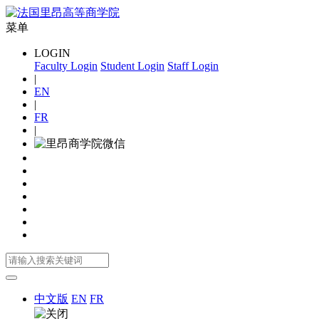
菜单
LOGIN
Faculty Login
Student Login
Staff Login
|
EN
|
FR
|
中文版
EN
FR