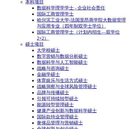
本科项目
数据科学理学学士 - 企业社会责任
国际工商管理学士
哈尔滨工业大学-法国里昂商学院大数据管理
与应用专业（四年制双学士学位）
国际工商管理学士（计划内招生—双学位
2+2）
硕士项目
大学校硕士
数字营销与数据分析硕士
数据科学与人工智能硕士
战略与咨询硕士
金融学硕士
体育娱乐与生活方式硕士
战略洞察与全球风险管理硕士
品牌与传播硕士
引领可持续转型硕士
能源转型管理硕士
健康产业创新与数据科学硕士
国际款待业管理硕士
奢侈品管理与营销硕士
全球创新与创业硕士