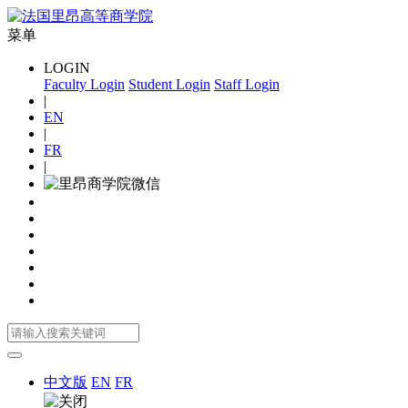
菜单
LOGIN
Faculty Login
Student Login
Staff Login
|
EN
|
FR
|
中文版
EN
FR