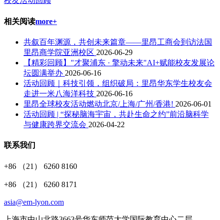
校友活动回顾
相关阅读
more+
共叙百年渊源，共创未来篇章——里昂工商会到访法国
里昂商学院亚洲校区
2026-06-29
【精彩回顾】"才聚浦东 · 擎动未来"AI+赋能校友发展论
坛圆满举办
2026-06-16
活动回顾｜科技引领，组织破局：里昂华东学生校友会
走进一米八海洋科技
2026-06-16
里昂全球校友活动燃动北京/上海/广州/香港!
2026-06-01
活动回顾 | “探秘脑海宇宙，共赴生命之约”前沿脑科学
与健康跨界交流会
2026-04-22
联系我们
+86 （21） 6260 8160
+86 （21） 6260 8171
asia@em-lyon.com
上海市中山北路3663号华东师范大学国际教育中心二层