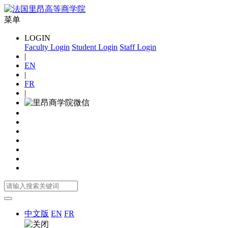
菜单
LOGIN
Faculty Login
Student Login
Staff Login
|
EN
|
FR
|
中文版
EN
FR