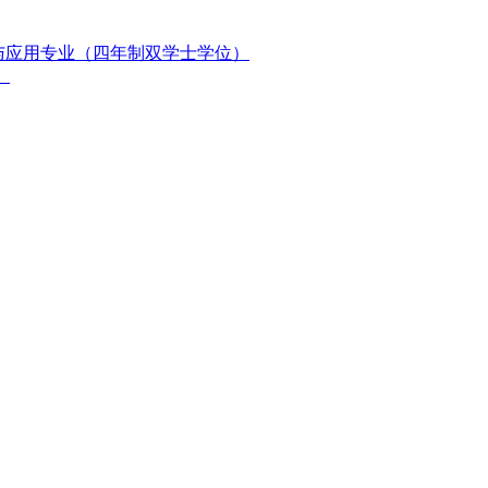
与应用专业（四年制双学士学位）
）